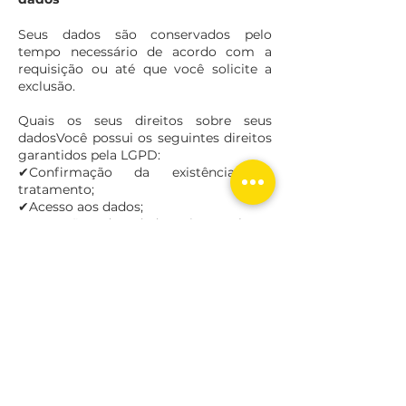
Seus dados são conservados pelo
tempo necessário de acordo com a
requisição ou até que você solicite a
exclusão.
Quais os seus direitos sobre seus
dadosVocê possui os seguintes direitos
garantidos pela LGPD:
✔Confirmação da existência de
tratamento;
✔
Acesso aos dados;
✔Correção de dados incompletos,
inexatos ou desatualizados;
✔Anonimização, bloqueio ou
eliminação de dados desnecessários,
excessivos ou tratados em
desconformidade com a Lei;
✔Portabilidade dos dados a outro
fornecedor de serviço ou produto,
mediante requisição expressa, de
acordo com a regulamentação da
autoridade nacional, observados os